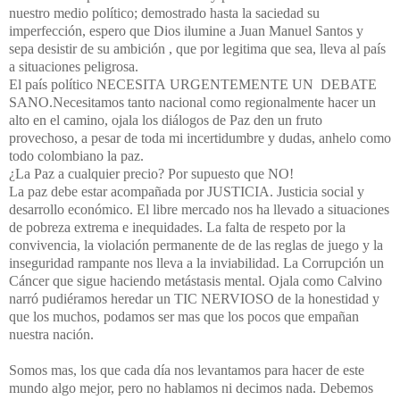
nuestro medio político; demostrado hasta la saciedad su
imperfección, espero que Dios ilumine a Juan Manuel Santos y
sepa desistir de su ambición , que por legitima que sea, lleva al país
a situaciones peligrosa.
El país político NECESITA URGENTEMENTE UN DEBATE
SANO.Necesitamos tanto nacional como regionalmente hacer un
alto en el camino, ojala los diálogos de Paz den un fruto
provechoso, a pesar de toda mi incertidumbre y dudas, anhelo como
todo colombiano la paz.
¿
La Paz
a cualquier precio? Por supuesto que NO!
La paz debe estar acompañada por JUSTICIA. Justicia social y
desarrollo económico. El libre mercado nos ha llevado a situaciones
de pobreza extrema e inequidades. La falta de respeto por la
convivencia, la violación permanente de de las reglas de juego y la
inseguridad rampante nos lleva a la inviabilidad.
La Corrupción
un
Cáncer que sigue haciendo metástasis mental. Ojala como Calvino
narró pudiéramos heredar un TIC NERVIOSO de la honestidad y
que los muchos, podamos ser mas que los pocos que empañan
nuestra nación.
Somos mas, los que cada día nos levantamos para hacer de este
mundo algo mejor, pero no hablamos ni decimos nada. Debemos