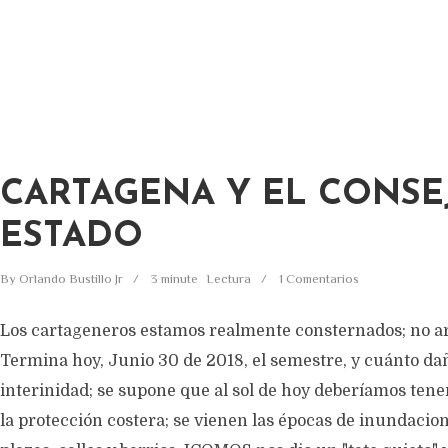
CARTAGENA Y EL CONSE
ESTADO
By
Orlando Bustillo Jr
3 minute
Lectura
1 Comentarios
Los cartageneros estamos realmente consternados; no ar
Termina hoy, Junio 30 de 2018, el semestre, y cuánto da
interinidad; se supone que al sol de hoy deberíamos ten
la protección costera; se vienen las épocas de inundacio