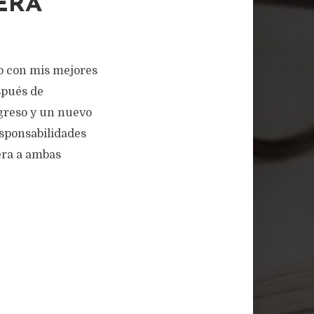
ERA
o con mis mejores
spués de
greso y un nuevo
sponsabilidades
era a ambas