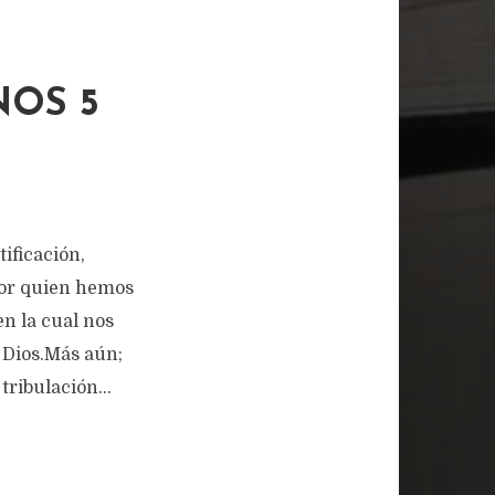
NOS 5
ificación,
por quien hemos
en la cual nos
e Dios.Más aún;
tribulación...