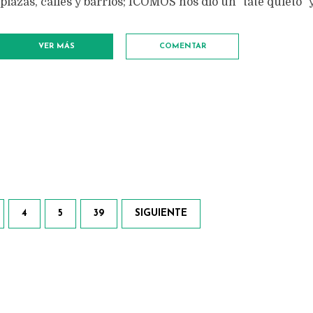
plazas, calles y barrios; ICOMOS nos dio un "tate quieto" 
VER MÁS
COMENTAR
4
5
39
SIGUIENTE