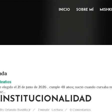
INICIO
SOBRE MÍ
MISHK
ada
pleaños
 elegido el 21 de junio de 2026 , cumple 48 años; nació cuando cursaba m
c...
INSTITUCIONALIDAD
By
Orlando Bustillo Jr
2 minute
Lectura
0 Comentarios