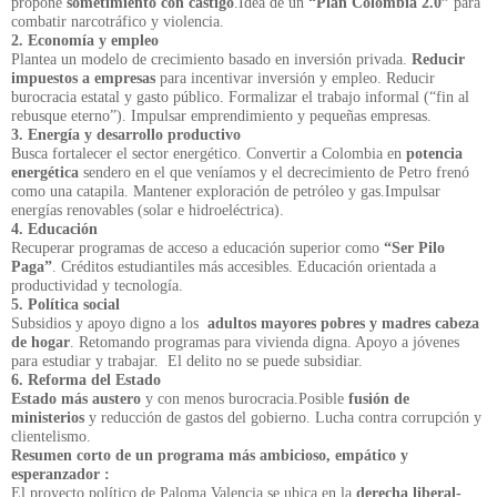
propone
sometimiento con castigo
.Idea de un
“Plan Colombia 2.0”
para
combatir narcotráfico y violencia.
2. Economía y empleo
Plantea un modelo de crecimiento basado en inversión privada.
Reducir
impuestos a empresas
para incentivar inversión y empleo. Reducir
burocracia estatal y gasto público. Formalizar el trabajo informal (“fin al
rebusque eterno”). Impulsar emprendimiento y pequeñas empresas.
3. Energía y desarrollo productivo
Busca fortalecer el sector energético. Convertir a Colombia en
potencia
energética
sendero en el que veníamos y el decrecimiento de Petro frenó
como una catapila. Mantener exploración de petróleo y gas.Impulsar
energías renovables (solar e hidroeléctrica).
4. Educación
Recuperar programas de acceso a educación superior como
“Ser Pilo
Paga”
. Créditos estudiantiles más accesibles. Educación orientada a
productividad y tecnología.
5. Política social
Subsidios y apoyo digno a los
adultos mayores pobres y madres cabeza
de hogar
. Retomando programas para vivienda digna. Apoyo a jóvenes
para estudiar y trabajar.
El delito no se puede subsidiar.
6. Reforma del Estado
Estado más austero
y con menos burocracia.Posible
fusión de
ministerios
y reducción de gastos del gobierno. Lucha contra corrupción y
clientelismo.
Resumen corto de un programa más ambicioso, empático y
esperanzador :
El proyecto político de Paloma Valencia se ubica en la
derecha liberal-